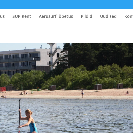
tus
SUP Rent
Aerusurfi õpetus
Pildid
Uudised
Kon