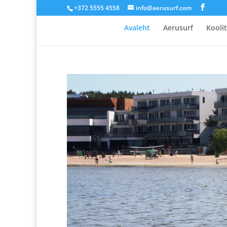
+372 5555 4558
info@aerusurf.com
Avaleht
Aerusurf
Kooli