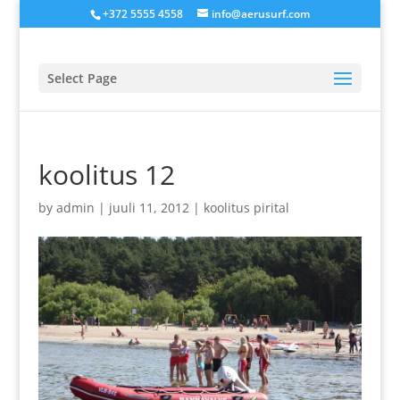
+372 5555 4558
info@aerusurf.com
Select Page
koolitus 12
by
admin
|
juuli 11, 2012
|
koolitus pirital