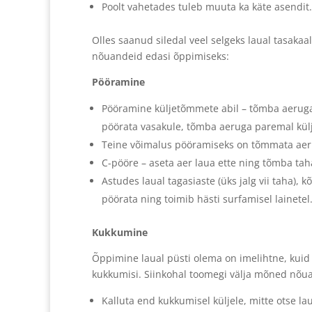
Poolt vahetades tuleb muuta ka käte asendit.
Olles saanud siledal veel selgeks laual tasakaa
nõuandeid edasi õppimiseks:
Pööramine
Pööramine küljetõmmete abil – tõmba aeruga 
pöörata vasakule, tõmba aeruga paremal külje
Teine võimalus pööramiseks on tõmmata aeru
C-pööre – aseta aer laua ette ning tõmba tah
Astudes laual tagasiaste (üks jalg vii taha), kõ
pöörata ning toimib hästi surfamisel lainetel
Kukkumine
Õppimine laual püsti olema on imelihtne, kuid 
kukkumisi. Siinkohal toomegi välja mõned nõua
Kalluta end kukkumisel küljele, mitte otse la