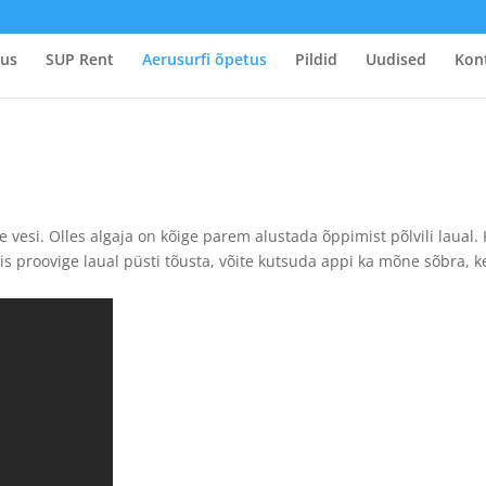
tus
SUP Rent
Aerusurfi õpetus
Pildid
Uudised
Kon
e vesi. Olles algaja on kõige parem alustada õppimist põlvili laual. 
siis proovige laual püsti tõusta, võite kutsuda appi ka mõne sõbra, k