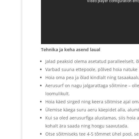
Tehnika ja keha asend laual
Jalad peaksid olema asetatud paralleelselt, õ
Varbad suuna ettepoole, põlved hoia natuke k
Hoia oma pea ja õlad kindlalt ning tasaakaal
Aerusurf on nagu jalgarattaga sõitmine – oll
loomulikult.
Hoia käed sirged ning keera sõitmise ajal om
Ülemise käega suru aeru käepidet alla, alumi
Kui sa oled aerusurfiga alustamas, siis hoia
kohalt ära saada ning hoogu saavutada.
Otse sõitmiseks tee 4-5 tõmmet ühel pool, se