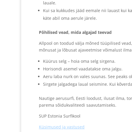
lauale.
Kui sa kukkudes jääd eemale nii lauast kui ka
käte abil oma aerule järele.
Põhilised vead, mida algajad teevad
Allpool on toodud välja mõned tüüpilised vead, 
mõnusat ja lõbusat ajaveetmise võimalust ilma 
Küürus selg – hoia oma selg sirgena.
Horisondi asemel vaadatakse oma jalgu.
Aeru laba nurk on vales suunas. See peaks ol
Sirgete jalgadega laual seismine. Kui kõverda
Nautige aerusurfi, Eesti loodust, ilusat ilma,
parema sõidukvaliteedi saavutamiseks.
SUP Estonia Surfikool
K
üsimused ja vastused