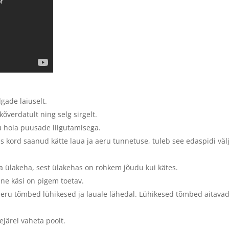
lgade laiuselt.
õverdatult ning selg sirgelt.
u hoia puusade liigutamisega.
es kord saanud kätte laua ja aeru tunnetuse, tuleb see edaspidi väl
a ülakeha, sest ülakehas on rohkem jõudu kui kätes.
ne käsi on pigem toetav.
 aeru tõmbed lühikesed ja lauale lähedal. Lühikesed tõmbed aitava
ejärel vaheta poolt.