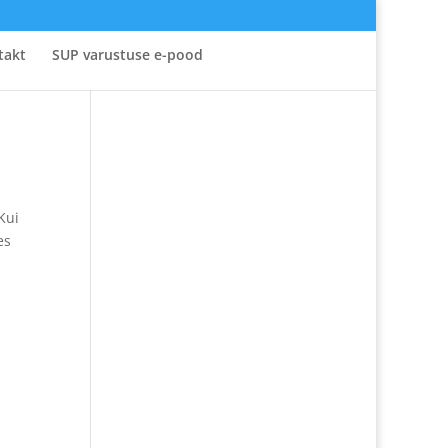
takt
SUP varustuse e-pood
Kui
es