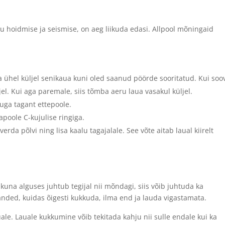
lu hoidmise ja seismise, on aeg liikuda edasi. Allpool mõningaid
ühel küljel senikaua kuni oled saanud pöörde sooritatud. Kui soo
l. Kui aga paremale, siis tõmba aeru laua vasakul küljel.
ga tagant ettepoole.
apoole C-kujulise ringiga.
verda põlvi ning lisa kaalu tagajalale. See võte aitab laual kiirelt
.
kuna alguses juhtub tegijal nii mõndagi, siis võib juhtuda ka
nded, kuidas õigesti kukkuda, ilma end ja lauda vigastamata.
uale. Lauale kukkumine võib tekitada kahju nii sulle endale kui ka