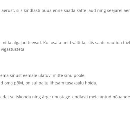
 aerust, siis kindlasti püüa enne saada kätte laud ning seejärel ae
mida algajad teevad. Kui osata neid vältida, siis saate nautida tõel
vigastusteta.
ema sinust eemale ulatuv, mitte sinu poole.
d oma põlvi, on sul palju lihtsam tasakaalu hoida.
 toredat seltskonda ning ärge unustage kindlasti meie antud nõuande