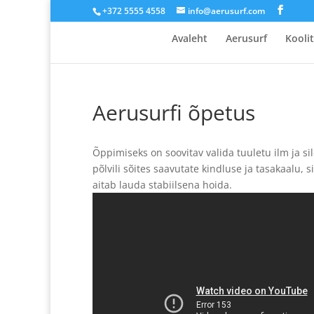
+372 5555 4558
info@aerusurf.com
Avaleht
Aerusurf
Kooli
Aerusurfi õpetus
Õppimiseks on soovitav valida tuuletu ilm ja sil
põlvili sõites saavutate kindluse ja tasakaalu, 
aitab lauda stabiilsena hoida.