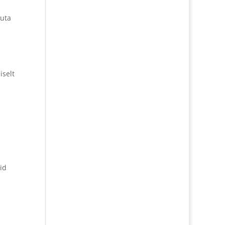
ruta
iselt
id