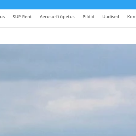
tus
SUP Rent
Aerusurfi õpetus
Pildid
Uudised
Kon