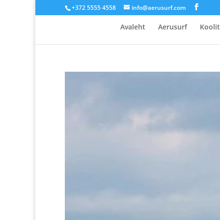
+372 5555 4558
info@aerusurf.com
Avaleht
Aerusurf
Kooli