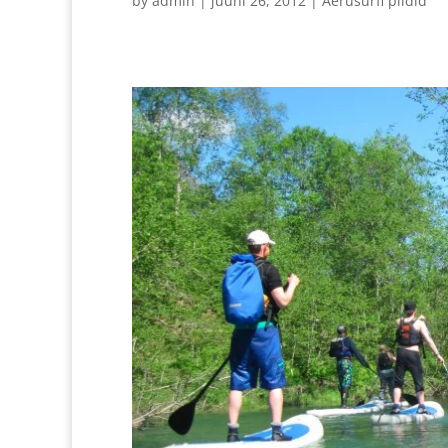
by
admin
|
juuni 26, 2012
|
Aerusurfi pildid