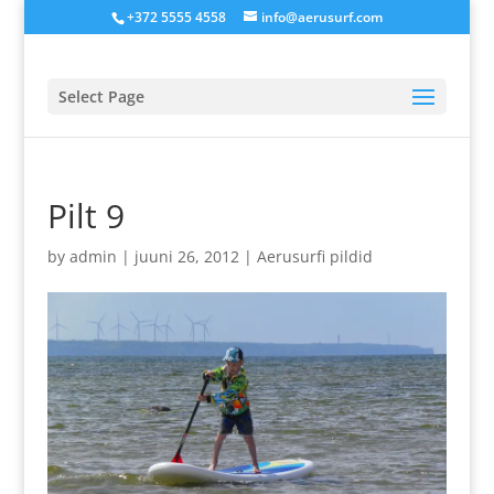
+372 5555 4558
info@aerusurf.com
Select Page
Pilt 9
by
admin
|
juuni 26, 2012
|
Aerusurfi pildid