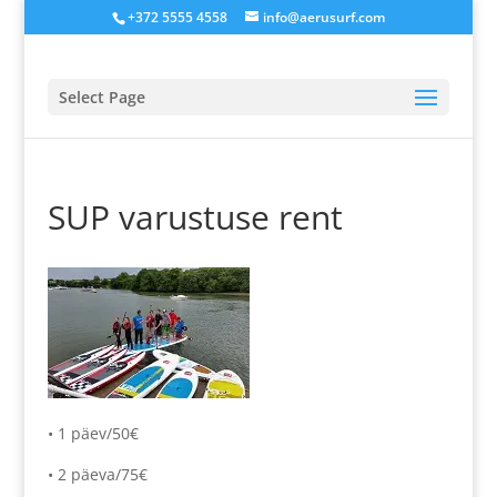
+372 5555 4558
info@aerusurf.com
Select Page
SUP varustuse rent
• 1 päev/50€
• 2 päeva/75€