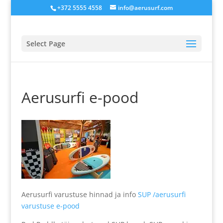
+372 5555 4558
info@aerusurf.com
Select Page
Aerusurfi e-pood
Aerusurfi varustuse hinnad ja info
SUP /aerusurfi
varustuse e-pood