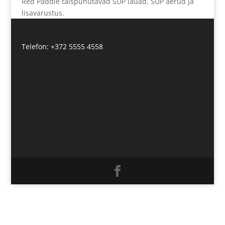
Red Paddle täispuhutavad SUP lauad, SUP aerud ja
lisavarustus.
Telefon: +372 5555 4558