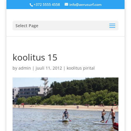
+372 5555 4558
info@aerusurf.com
Select Page
koolitus 15
by
admin
|
juuli 11, 2012
|
koolitus pirital