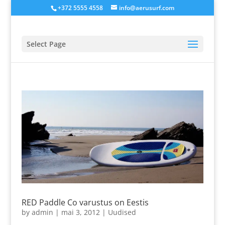
+372 5555 4558
info@aerusurf.com
Select Page
RED Paddle Co varustus on Eestis
by
admin
|
mai 3, 2012
|
Uudised