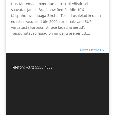
Uus-Meremaal toimunud aerusurfi võistlusel
saavutas James Bradshaw Red Paddle 10’6
täispuhutava lauaga 3 koha. Teised osalejad keda ta
edestas kasutasid üle 2000 euro maksvaid SUP
varustust ( karboonist race lauad ja aerud).
Täispuhutavad lauad on nii palju arenenud,...
Next Entries »
Telefon: +372 5555 4558