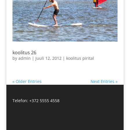
koolitus 26
by
admin
|
juuli 12, 2012
|
koolitus pirital
« Older Entries
Next Entries »
Telefon: +372 5555 4558